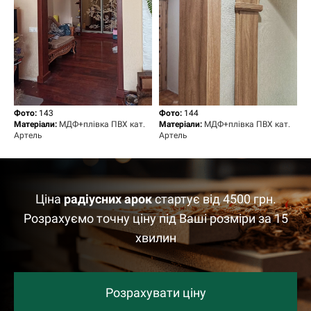
Фото:
143
Фото:
144
Матеріали:
МДФ+плівка ПВХ кат.
Матеріали:
МДФ+плівка ПВХ кат.
Артель
Артель
Ціна
радіусних
арок
стартує від 4500 грн.
Розрахуємо точну ціну під Ваші розміри за 15
хвилин
Розрахувати ціну