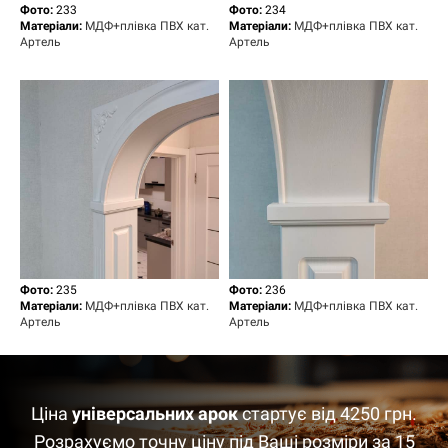
Фото:
233
Фото:
234
Матеріали:
МДФ+плівка ПВХ кат.
Матеріали:
МДФ+плівка ПВХ кат.
Артель
Артель
Фото:
235
Фото:
236
Матеріали:
МДФ+плівка ПВХ кат.
Матеріали:
МДФ+плівка ПВХ кат.
Артель
Артель
Ціна
універсальних арок
стартує від 4250 грн.
Розрахуємо точну ціну під Ваші розміри за 15