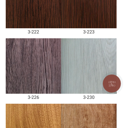
3-222
3-223
КНОПКА
ЗВ'ЯЗКУ
3-226
3-230