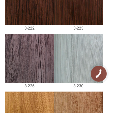
3-222
3-223
КНОПКА
ЗВ'ЯЗКУ
3-226
3-230